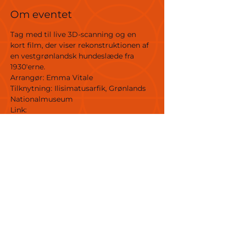
Om eventet
Tag med til live 3D-scanning og en 
kort film, der viser rekonstruktionen af 
en vestgrønlandsk hundeslæde fra 
1930'erne.
Arrangør: Emma Vitale
Tilknytning: Ilisimatusarfik, Grønlands 
Nationalmuseum
Link: 
https://www.instagram.com/theqimuss
eqproject/
Sted: Stenpakhuset, Grønlands 
Nationalmuseum
Målgruppe: Alle
Sprog: dansk og engelsk