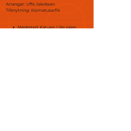
Arrangør: Uffe Jakobsen
Tilknytning: Ilisimatusarfik
Mødested: Katuaq, Lille salen
Målgruppe: unge, voksne,
professionelle.
Sprog: Dansk
Del dette event
© 2025 af Greenland Science
Week