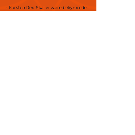
- Karsten Rex: Skal vi være bekymrede
for forskning indenfor genetik?
- Ingelise Olesen: Hvad siger borgerne
om genetik i forskning?
Kl. 15-16: Vi viser forskningen frem
- Posterpræsentationer: snak med
forskerne bag
- Eksempler på undersøgelser fra
forskningen:
Et håndholdt kamera til
øjenundersøgelser
Sådan undersøger vi om man har
søvnapnø
Træning til forebyggelse og behandling
af diabetes, få målt dit kondital
Kan man undersøge smagspræferencer
på en computer?